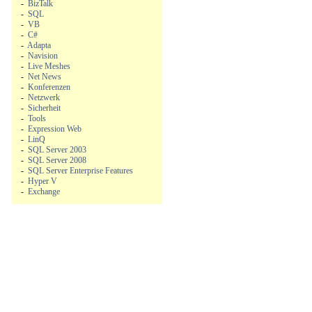
-
BizTalk
-
SQL
-
VB
-
C#
-
Adapta
-
Navision
-
Live Meshes
-
Net News
-
Konferenzen
-
Netzwerk
-
Sicherheit
-
Tools
-
Expression Web
-
LinQ
-
SQL Server 2003
-
SQL Server 2008
-
SQL Server Enterprise Features
-
Hyper V
-
Exchange