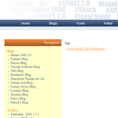
Navigation
Tags:
Visual Studio 2010 Intellisense
Blogs
-
Hannes Web 2.0
-
Nadines Blog
-
Marios Blog
-
Visendo Software Blog
-
Till's Blog
-
Bernhard's Blog
-
Sharepoint Thomas der 2te
-
Stefans Anti Blog
-
Georgs Server Blog
-
Cosmins Blog
-
Torstens Blog
-
Felix's Blog
-
Patrick's Blog
Archive:
-
September
2010
(
7
)