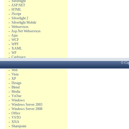
-
Silverlight
-
ASP.NET
-
HTML
-
JScript
-
Silverlight 2
-
Silverlight Mobile
-
Webservices
-
Asp.Net Webservices
-
Ajax
-
WCF
-
WPF
-
XAML
-
WF
-
Cardspace
-
.Net
© Co
-
XML
-
Web
-
Vista
-
XP
-
Design
-
Blend
-
Media
-
VsOne
-
Windows
-
Windows Server 2003
-
Windows Server 2008
-
Office
-
VSTO
-
XNA
-
Sharepoint