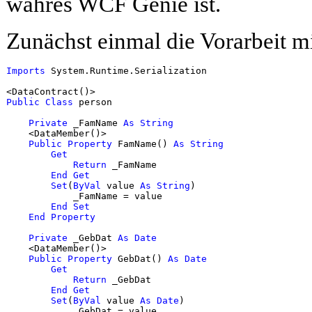
wahres WCF Genie ist.
Zunächst einmal die Vorarbeit mi
Imports
 System.Runtime.Serialization

Public
Class
 person

Private
 _FamName 
As
String
    <DataMember()>

Public
Property
 FamName() 
As
String
Get
Return
 _FamName

End
Get
Set
(
ByVal
 value 
As
String
)

            _FamName = value

End
Set
End
Property
Private
 _GebDat 
As
Date
    <DataMember()>

Public
Property
 GebDat() 
As
Date
Get
Return
 _GebDat

End
Get
Set
(
ByVal
 value 
As
Date
)

            _GebDat = value
