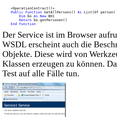
    <OperationContract()>

Public
Function
 GetAllPersons() 
As
 List(Of person)

Dim
 bo 
As
New
 BO1

Return
 bo.getPersonen()

End
Function
Der Service ist im Browser aufr
WSDL erscheint auch die Beschr
Objekte. Diese wird von Werkz
Klassen erzeugen zu können. Das 
Test auf alle Fälle tun.