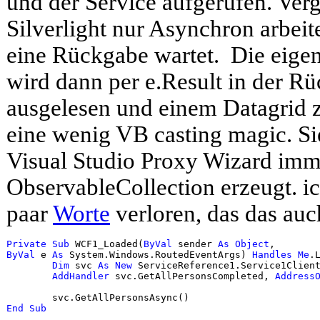
und der Service aufgerufen. Verg
Silverlight nur Asynchron arbeit
eine Rückgabe wartet. Die eigen
wird dann per e.Result in der 
ausgelesen und einem Datagrid z
eine wenig VB casting magic. Si
Visual Studio Proxy Wizard imm
ObservableCollection erzeugt. ic
paar
Worte
verloren, das das auc
Private
Sub
 WCF1_Loaded(
ByVal
 sender 
As
Object
, 
ByVal
 e 
As
 System.Windows.RoutedEventArgs) 
Handles
Me
.L
Dim
 svc 
As
New
 ServiceReference1.Service1Client
AddHandler
 svc.GetAllPersonsCompleted, 
Address
End
Sub