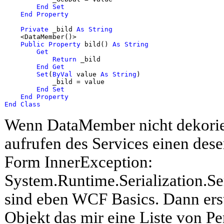
End
Set
End
Property
Private
 _bild 
As
String
    <DataMember()>

Public
Property
 bild() 
As
String
Get
Return
 _bild

End
Get
Set
(
ByVal
 value 
As
String
)

            _bild = value

End
Set
End
Property
End
Class
Wenn DataMember nicht dekoriert
aufrufen des Services einen deser
Form InnerException:
System.Runtime.Serialization.Se
sind eben WCF Basics. Dann erst
Objekt das mir eine Liste von Pe