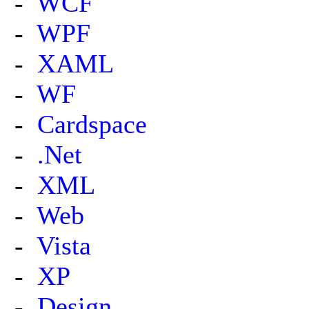
-
WCF
-
WPF
-
XAML
-
WF
-
Cardspace
-
.Net
-
XML
-
Web
-
Vista
-
XP
-
Design