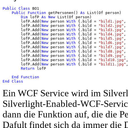
Public
Class
 BO1

Public
Function
 getPersonen() 
As
 List(Of person)

Dim
 lofP 
As
New
 List(Of person)

        lofP.Add(
New
 person 
With
 {.bild = 
"bild1.jpg"
,
        lofP.Add(
New
 person 
With
 {.bild = 
"bild2.jpg"
,
        lofP.Add(
New
 person 
With
 {.bild = 
"bild3.jpg"
,
        lofP.Add(
New
 person 
With
 {.bild = 
"bild4.jpg"
,
        lofP.Add(
New
 person 
With
 {.bild = 
"bild5.jpg"
,
        lofP.Add(
New
 person 
With
 {.bild = 
"bild6.jpg"
,
        lofP.Add(
New
 person 
With
 {.bild = 
"bild7.jpg"
,
        lofP.Add(
New
 person 
With
 {.bild = 
"bild8.jpg"
,
        lofP.Add(
New
 person 
With
 {.bild = 
"bild9.jpg"
,
        lofP.Add(
New
 person 
With
 {.bild = 
"bild10.jpg"
        lofP.Add(
New
 person 
With
 {.bild = 
"bild11.jpg"
Return
 lofP

End
Function
End
Class
Ein WCF Service wird im Silverl
Silverlight-Enabled-WCF-Service 
dann die Funktion auf, die die Per
Dafult findet sich da immer die