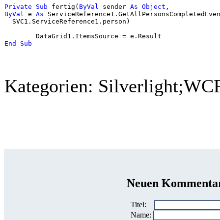
Private
Sub
 fertig(
ByVal
 sender 
As
Object
, 
ByVal
 e 
As
 ServiceReference1.GetAllPersonsCompletedEven
  SVC1.ServiceReference1.person)

End
Sub
Kategorien:
Silverlight;WC
Neuen Kommentar
Titel:
Name: